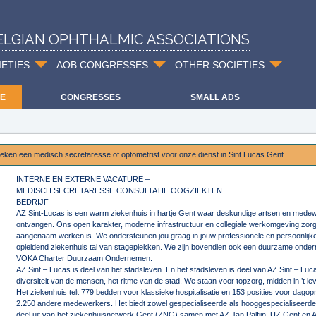
ELGIAN OPHTHALMIC ASSOCIATIONS
IETIES
AOB CONGRESSES
OTHER SOCIETIES
E
CONGRESSES
SMALL ADS
oeken een medisch secretaresse of optometrist voor onze dienst in Sint Lucas Gent
INTERNE EN EXTERNE VACATURE –
MEDISCH SECRETARESSE CONSULTATIE OOGZIEKTEN
BEDRIJF
AZ Sint-Lucas is een warm ziekenhuis in hartje Gent waar deskundige artsen en mede
ontvangen. Ons open karakter, moderne infrastructuur en collegiale werkomgeving zorge
aangenaam werken is. We ondersteunen jou graag in jouw professionele en persoonlijke
opleidend ziekenhuis tal van stageplekken. We zijn bovendien ook een duurzame onde
VOKA Charter Duurzaam Ondernemen.
AZ Sint – Lucas is deel van het stadsleven. En het stadsleven is deel van AZ Sint – Luca
diversiteit van de mensen, het ritme van de stad. We staan voor topzorg, midden in ’t le
Het ziekenhuis telt 779 bedden voor klassieke hospitalisatie en 153 posities voor dag
2.250 andere medewerkers. Het biedt zowel gespecialiseerde als hooggespecialiseerde
deel uit van het ziekenhuisnetwerk Gent (ZNG) samen met AZ Jan Palfijn, UZ Gent en