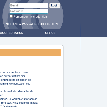
Remember my credentials
NEED NEW PASSWORD? CLICK HERE
ACCREDITATION
OFFICE
werkers je met open armen
n ervoor dat het hier
 ontwikkeling én bieden als
rneming, we behaalden het
s. Je voelt de urban vibe, de
ven.
opnames. Er werken 230 artsen en
 zorg aan. Het ziekenhuis maakt
 AZ Oudenaarde.