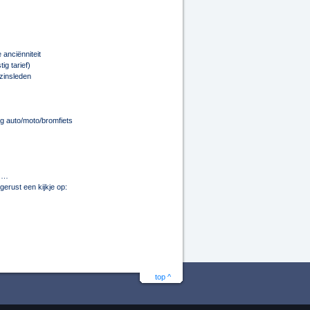
 anciënniteit
ig tarief)
zinsleden
g auto/moto/bromfiets
, …
erust een kijkje op:
top ^