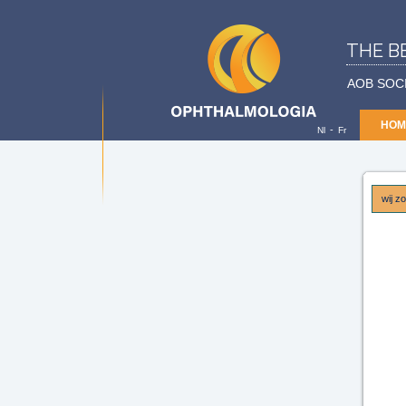
THE B
AOB SOC
HOM
-
Nl
Fr
wij z