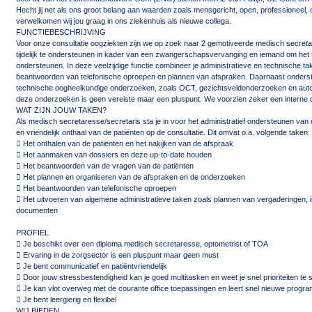
Hecht jij net als ons groot belang aan waarden zoals mensgericht, open, professioneel, 
verwelkomen wij jou graag in ons ziekenhuis als nieuwe collega.
FUNCTIEBESCHRIJVING
Voor onze consultatie oogziekten zijn we op zoek naar 2 gemotiveerde medisch secre
tijdelijk te ondersteunen in kader van een zwangerschapsvervanging en iemand om het
ondersteunen. In deze veelzijdige functie combineer je administratieve en technische tak
beantwoorden van telefonische oproepen en plannen van afspraken. Daarnaast ondersteu
technische oogheelkundige onderzoeken, zoals OCT, gezichtsveldonderzoeken en autom
deze onderzoeken is geen vereiste maar een pluspunt. We voorzien zeker een interne o
WAT ZIJN JOUW TAKEN?
Als medisch secretaresse/secretaris sta je in voor het administratief ondersteunen van 
en vriendelijk onthaal van de patiënten op de consultatie. Dit omvat o.a. volgende taken:
 Het onthalen van de patiënten en het nakijken van de afspraak
 Het aanmaken van dossiers en deze up-to-date houden
 Het beantwoorden van de vragen van de patiënten
 Het plannen en organiseren van de afspraken en de onderzoeken
 Het beantwoorden van telefonische oproepen
 Het uitvoeren van algemene administratieve taken zoals plannen van vergaderingen,
documenten
PROFIEL
 Je beschikt over een diploma medisch secretaresse, optometrist of TOA
 Ervaring in de zorgsector is een pluspunt maar geen must
 Je bent communicatief en patiëntvriendelijk
 Door jouw stressbestendigheid kan je goed multitasken en weet je snel prioriteiten te s
 Je kan vlot overweg met de courante office toepassingen en leert snel nieuwe progr
 Je bent leergierig en flexibel
WIJ BIEDEN