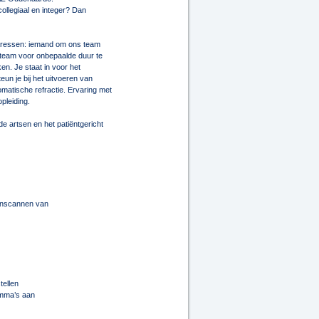
collegiaal en integer? Dan
taressen: iemand om ons team
 team voor onbepaalde duur te
en. Je staat in voor het
n je bij het uitvoeren van
atische refractie. Ervaring met
pleiding.
de artsen en het patiëntgericht
 inscannen van
tellen
amma’s aan