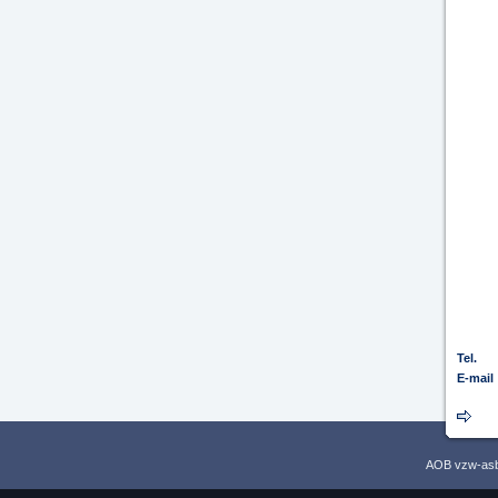
Tel.
E-mail
AOB vzw-asbl,