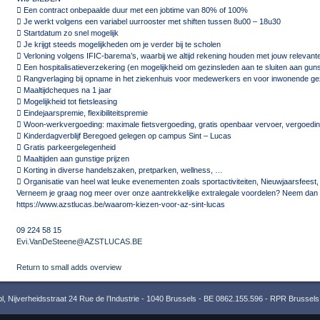
 Een contract onbepaalde duur met een jobtime van 80% of 100%
 Je werkt volgens een variabel uurrooster met shiften tussen 8u00 – 18u30
 Startdatum zo snel mogelijk
 Je krijgt steeds mogelijkheden om je verder bij te scholen
 Verloning volgens IFIC-barema’s, waarbij we altijd rekening houden met jouw relevante
 Een hospitalisatieverzekering (en mogelijkheid om gezinsleden aan te sluiten aan gunst
 Rangverlaging bij opname in het ziekenhuis voor medewerkers en voor inwonende ge
 Maaltijdcheques na 1 jaar
 Mogelijkheid tot fietsleasing
 Eindejaarspremie, flexibiliteitspremie
 Woon-werkvergoeding: maximale fietsvergoeding, gratis openbaar vervoer, vergoedin
 Kinderdagverblijf Beregoed gelegen op campus Sint – Lucas
 Gratis parkeergelegenheid
 Maaltijden aan gunstige prijzen
 Korting in diverse handelszaken, pretparken, wellness, …
 Organisatie van heel wat leuke evenementen zoals sportactiviteiten, Nieuwjaarsfeest
Verneem je graag nog meer over onze aantrekkelijke extralegale voordelen? Neem dan g
https://www.azstlucas.be/waarom-kiezen-voor-az-sint-lucas
09 224 58 15
Evi.VanDeSteene@AZSTLUCAS.BE
Return to small adds overview
 Nijverheidsstraat 24 Rue de l’Industrie - 1040 Brussels - BE 0862.155.596 - RPR Brussels